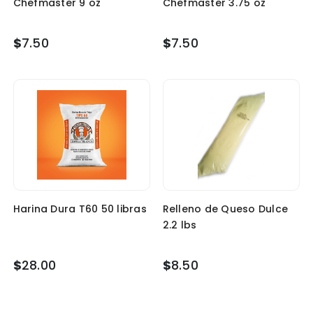
Chefmaster 9 oz
Chefmaster 3.75 oz
$
7.50
$
7.50
Harina Dura T60 50 libras
Relleno de Queso Dulce
2.2 lbs
$
28.00
$
8.50