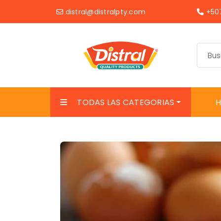
distral@distralpty.com
+507
TODAS LAS CATEGORIAS