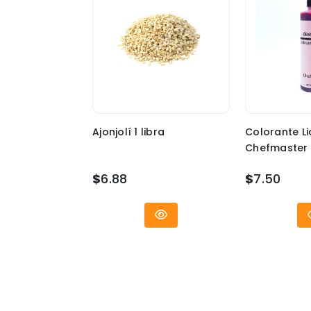
Ajonjolí 1 libra
Colorante Li
Chefmaster 
$
6.88
$
7.50