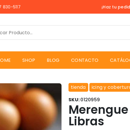
 830-5117
¡Haz tu pedi
HOME
SHOP
BLOG
CONTACTO
CATÁLO
tienda
icing y cobertur
SKU:
0120959
Merengue
Libras