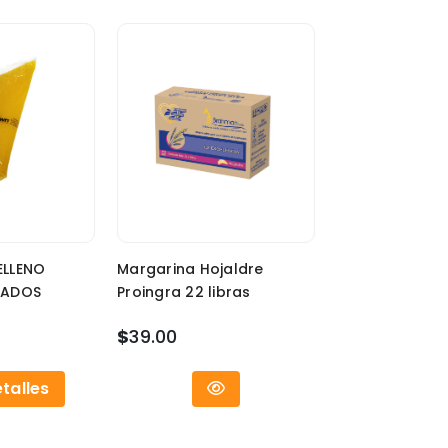
ELLENO
Margarina Hojaldre
IADOS
Proingra 22 libras
$
39.00
talles