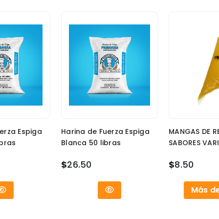
erza Espiga
Harina de Fuerza Espiga
MANGAS DE R
ibras
Blanca 50 libras
SABORES VAR
$
26.50
$
8.50
Más de