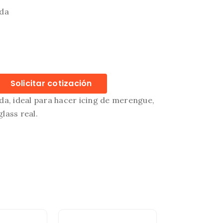
ada
Solicitar cotización
da, ideal para hacer icing de merengue,
lass real.