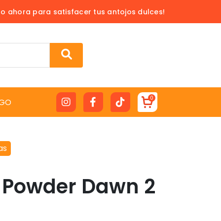
do ahora para satisfacer tus antojos dulces!
0
GO
as
 Powder Dawn 2